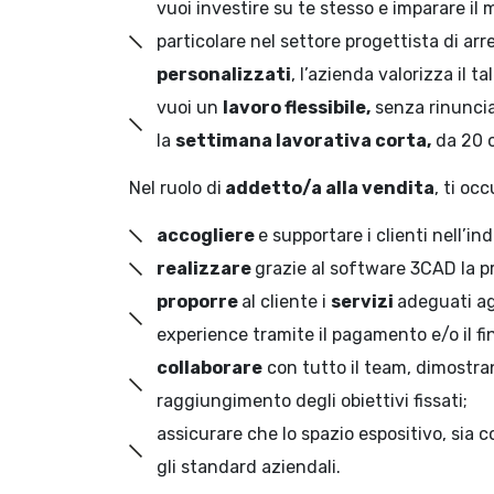
vuoi investire su te stesso e imparare il 
particolare nel settore progettista di arr
personalizzati
, l’azienda valorizza il t
vuoi un
lavoro flessibile,
senza rinunciar
la
settimana lavorativa corta,
da 20 o
Nel ruolo di
addetto/a alla vendita
, ti occ
accogliere
e supportare i clienti nell’i
realizzare
grazie al software 3CAD la p
proporre
al cliente i
servizi
adeguati ag
experience tramite il pagamento e/o il f
collaborare
con tutto il team, dimostra
raggiungimento degli obiettivi fissati;
assicurare che lo spazio espositivo, si
gli standard aziendali.