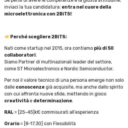
Se pensi di avere le competenze e la giusta attitudine,
inviaci la tua candidatura:
entra nel cuore della
microelettronica con 2BiTS!
Perché scegliere 2BiTS:
Nati come startup nel 2015, ora contiamo
più di 50
collaboratori
.
Siamo Partner di multinazionali leader del settore,
come ST Microelectronics e Nordic Semiconductor.
Per noi il valore tecnico di una persona emerge non solo
dalle
conoscenze
già acquisite, ma anche dallo spirito
con cui affronta nuove sfide, mettendo in gioco
creatività
e
determinazione
.
RAL
= [25~45]k€ commisurati all’esperienza
Orario
= [8-17.30] con Flessibilità