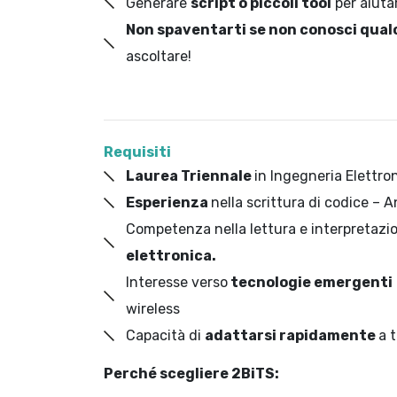
Generare
script o piccoli tool
per aiutar
Non spaventarti se non conosci qual
ascoltare!
Requisiti
Laurea Triennale
in Ingegneria Elettro
Esperienza
nella scrittura di codice –
Competenza nella lettura e interpretazio
elettronica.
Interesse verso
tecnologie emergenti
wireless
Capacità di
adattarsi rapidamente
a 
Perché scegliere 2BiTS: