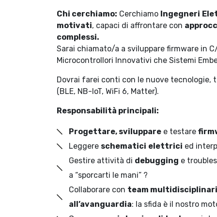
Chi cerchiamo:
Cerchiamo
Ingegneri
Ele
motivati
, capaci di affrontare con
approcc
complessi.
Sarai chiamato/a a sviluppare firmware in C
Microcontrollori Innovativi che Sistemi Emb
Dovrai farei conti con le nuove tecnologie, t
(BLE, NB-IoT, WiFi 6, Matter).
Responsabilità principali:
Progettare, sviluppare
e testare
firm
Leggere
schematici
elettrici
ed interp
Gestire attività di
debugging
e trouble
a “sporcarti le mani” ?
Collaborare con
team multidisciplinar
all’avanguardia
: la sfida è il nostro mot