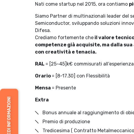
Nati come startup nel 2015, ora contiamo
pi
Siamo Partner di multinazionali leader del 
Semiconductor, sviluppando soluzioni innova
Difesa.
Crediamo fortemente che
il valore tecnico
competenze già acquisite, ma dalla sua
con creatività e tenacia.
RAL
= [25~45]k€ commisurati all’esperienza
Orario
= [8-17.30] con Flessibilità
Mensa
= Presente
RICHIEDI INFORMAZIONI
Extra
Bonus annuale al raggiungimento di obie
Premio di produzione
Tredicesima ( Contratto Metalmeccanico