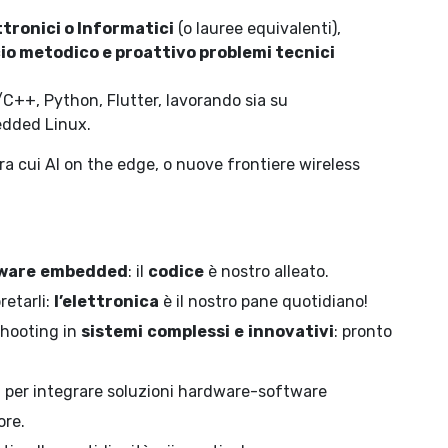
ttronici o Informatici
(o lauree equivalenti),
io metodico e proattivo problemi tecnici
/C++, Python, Flutter, lavorando sia su
edded Linux.
ra cui AI on the edge, o nuove frontiere wireless
ware
embedded
: il
codice
è nostro alleato.
retarli:
l’elettronica
è il nostro pane quotidiano!
shooting in
sistemi
complessi
e
innovativi
: pronto
i
per integrare soluzioni hardware-software
ore.