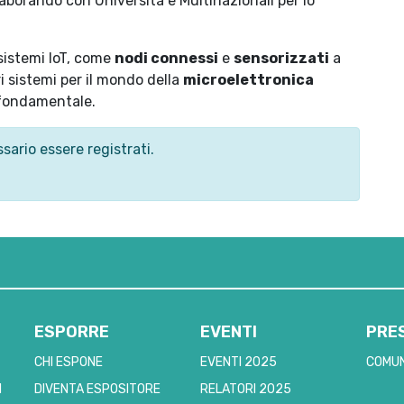
laborando con Università e Multinazionali per lo
 sistemi IoT, come
nodi connessi
e
sensorizzati
a
i sistemi per il mondo della
microelettronica
 fondamentale.
sario essere registrati.
ESPORRE
EVENTI
PRE
CHI ESPONE
EVENTI 2025
COMUN
I
DIVENTA ESPOSITORE
RELATORI 2025