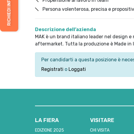
RICHIEDI INFORMAZIONI
Propensione al lavoro in team
Persona volenterosa, precisa e propositi
Descrizione dell’azienda
MAK è un brand italiano leader nel design e n
aftermarket. Tutta la produzione è Made in Ita
Per candidarti a questa posizione è neces
Registrati
o
Loggati
LA FIERA
VISITARE
EDIZIONE 2025
CHI VISITA