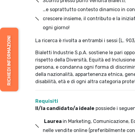
Sconto presso punti vendita Bialetti;
…e soprattutto contesto dinamico in con
crescere insieme, il contributo e la inizi
ogni giorno!
RICHIEDI INFORMAZIONI
La ricerca è rivolta a entrambi i sessi (L. 903
Bialetti Industrie S.p.A. sostiene le pari op
rispetto della Diversità, Equità ed Inclusion
persona, e condanna ogni forma di discrimina
della nazionalità, appartenenza etnica, gen
disabilità, età e di ogni altra categoria prote
Requisiti
Il/la candidato/a ideale
possiede i seguent
Laurea
in Marketing, Comunicazione, E
nelle vendite online (preferibilmente co