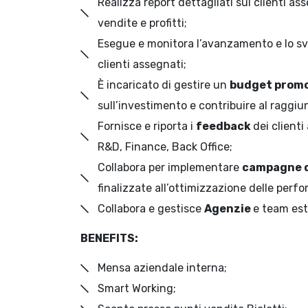
Realizza report dettagliati sui clienti 
vendite e profitti;
Esegue e monitora l’avanzamento e lo sv
clienti assegnati;
È incaricato di gestire un
budget promo
sull’investimento e contribuire al raggiu
Fornisce e riporta i
feedback
dei clienti
R&D, Finance, Back Office;
Collabora per implementare
campagne d
finalizzate all’ottimizzazione delle perf
Collabora e gestisce
Agenzie
e team est
BENEFITS:
Mensa aziendale interna;
Smart Working;