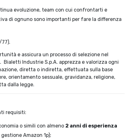
tinua evoluzione, team con cui confrontarti e
ativa di ognuno sono importanti per fare la differenza
/77).
portunità e assicura un processo di selezione nel
e.
Bialetti Industrie S.p.A. apprezza e valorizza ogni
zione, diretta o indiretta, effettuata sulla base
ere, orientamento sessuale, gravidanza, religione,
tta dalla legge.
i requisiti:
conomia o simili con almeno
2 anni di esperienza
n gestione Amazon 1p);