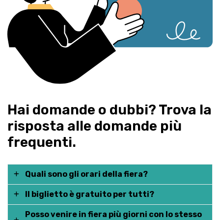
Hai domande o dubbi? Trova la
risposta alle domande più
frequenti.
Quali sono gli orari della fiera?
Il biglietto è gratuito per tutti?
La fiera è aperta sabato 9, domenica 10 e lunedì
11 dalle 09:30 alle 18:00
Posso venire in fiera più giorni con lo stesso